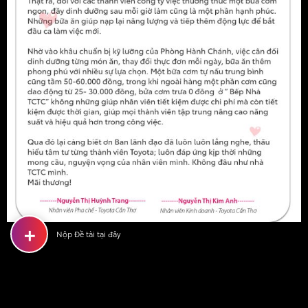
+
Nộp Đề tài tại đây