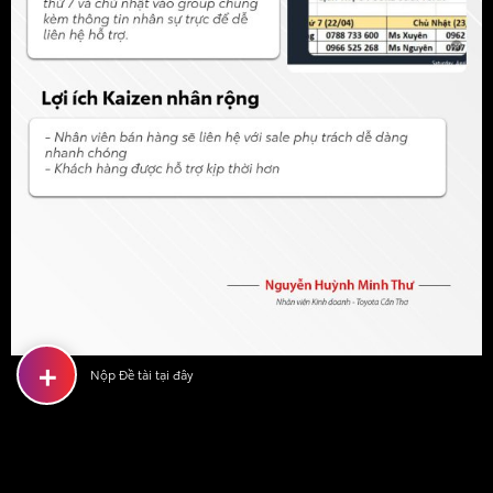
+
Nộp Đề tài tại đây