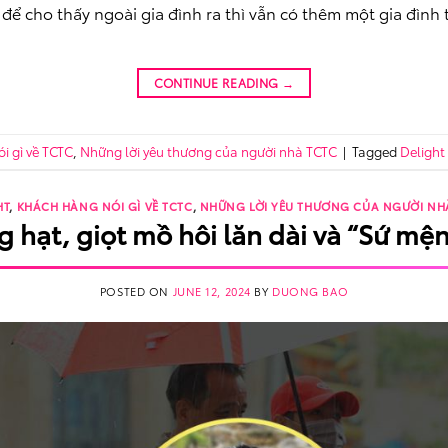
để cho thấy ngoài gia đình ra thì vẫn có thêm một gia đình
CONTINUE READING
→
i gì về TCTC
,
Những lời yêu thương của người nhà TCTC
|
Tagged
Delight
HT
,
KHÁCH HÀNG NÓI GÌ VỀ TCTC
,
NHỮNG LỜI YÊU THƯƠNG CỦA NGƯỜI NH
 hạt, giọt mồ hôi lăn dài và “Sứ mện
POSTED ON
JUNE 12, 2024
BY
DUONG BAO