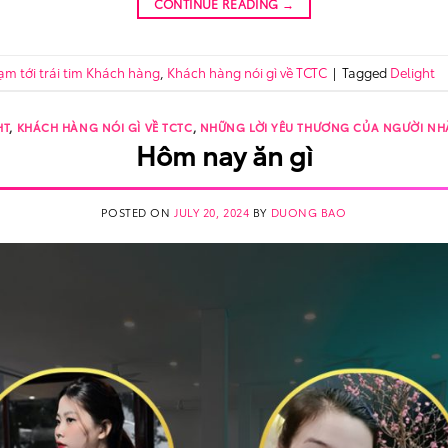
CONTINUE READING
→
ạm tới trái tim Khách hàng
,
Khách hàng nói gì về TCTC
|
Tagged
Delight
HT
,
KHÁCH HÀNG NÓI GÌ VỀ TCTC
,
NHỮNG LỜI YÊU THƯƠNG CỦA NGƯỜI NH
Hôm nay ăn gì
POSTED ON
JULY 20, 2024
BY
DUONG BAO