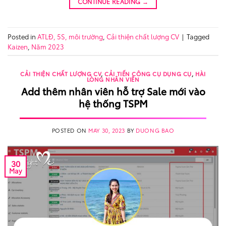
CONTINUE READING
→
Posted in
ATLĐ, 5S, môi trường
,
Cải thiện chất lượng CV
|
Tagged
Kaizen
,
Năm 2023
CẢI THIỆN CHẤT LƯỢNG CV
,
CẢI TIẾN CÔNG CỤ DỤNG CỤ
,
HÀI
LÒNG NHÂN VIÊN
Add thêm nhân viên hỗ trợ Sale mới vào
hệ thống TSPM
POSTED ON
MAY 30, 2023
BY
DUONG BAO
30
May