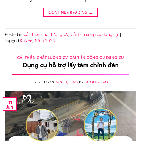
CONTINUE READING
→
Posted in
Cải thiện chất lượng CV
,
Cải tiến công cụ dụng cụ
|
Tagged
Kaizen
,
Năm 2023
CẢI THIỆN CHẤT LƯỢNG CV
,
CẢI TIẾN CÔNG CỤ DỤNG CỤ
Dụng cụ hỗ trợ lấy tâm chỉnh đèn
POSTED ON
JUNE 1, 2023
BY
DUONG BAO
01
Jun