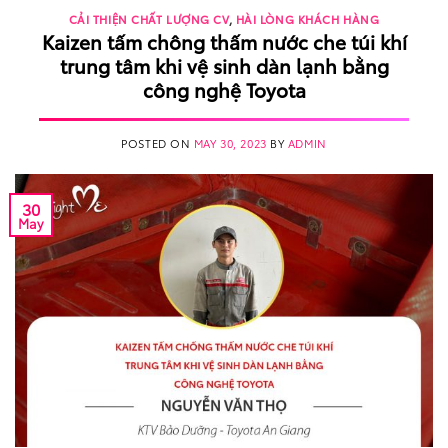
CẢI THIỆN CHẤT LƯỢNG CV
,
HÀI LÒNG KHÁCH HÀNG
Kaizen tấm chông thấm nước che túi khí
trung tâm khi vệ sinh dàn lạnh bằng
công nghệ Toyota
POSTED ON
MAY 30, 2023
BY
ADMIN
30
May