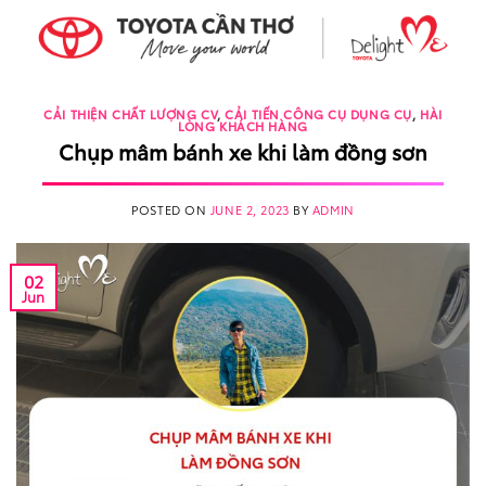
Skip
to
content
CẢI THIỆN CHẤT LƯỢNG CV
,
CẢI TIẾN CÔNG CỤ DỤNG CỤ
,
HÀI
LÒNG KHÁCH HÀNG
Chụp mâm bánh xe khi làm đồng sơn
POSTED ON
JUNE 2, 2023
BY
ADMIN
02
Jun