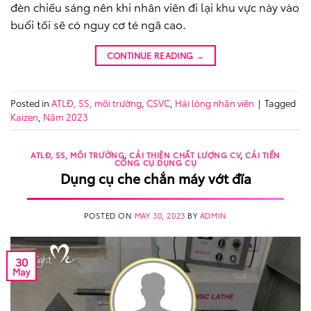
đèn chiếu sáng nên khi nhân viên đi lại khu vực này vào
buổi tối sẽ có nguy cơ té ngã cao.
CONTINUE READING
→
Posted in
ATLĐ, 5S, môi trường
,
CSVC
,
Hài lòng nhân viên
|
Tagged
Kaizen
,
Năm 2023
ATLĐ, 5S, MÔI TRƯỜNG
,
CẢI THIỆN CHẤT LƯỢNG CV
,
CẢI TIẾN
CÔNG CỤ DỤNG CỤ
Dụng cụ che chắn máy vớt đĩa
POSTED ON
MAY 30, 2023
BY
ADMIN
30
May